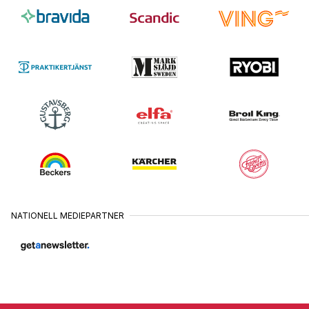
VISBY
16
•
JUNI
JÖNKÖPING
11
•
AUGUSTI
ÖSTERSUND
24
•
AUGUSTI
SUNDSVALL
25
•
AUGUSTI
VÄSTERÅS
26
•
AUGUSTI
KARLSTAD
27
NATIONELL MEDIEPARTNER
•
AUGUSTI
BORÅS
31
•
AUGUSTI
HALMSTAD
1
•
SEPTEMBER