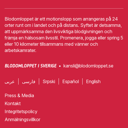
Blodomloppet är ett motionslopp som arrangeras på 24
orter runt om i landet och på distans. Syftet är detsamma,
att uppmärksamma den livsviktiga blodgivningen och
främja en hälsosam livsstil. Promenera, jogga eller spring 5
eller 10 kilometer tillsammans med vänner och
arbetskamrater.
•
kansli@blodomloppet.se
BLODOMLOPPET I SVERIGE
عربى
فارسی
Srpski
Español
English
Press & Media
Kontakt
Integritetspolicy
Anmälningsvillkor