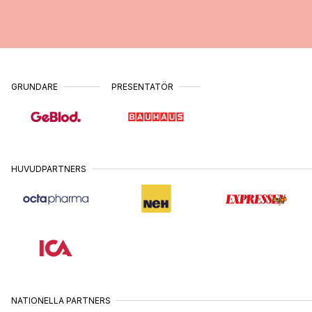
•
MAJ
HUDIKSVALL
26
•
MAJ
UPPSALA
27
•
MAJ
GRUNDARE
PRESENTATÖR
BORLÄNGE
28
•
MAJ
GÖTEBORG
1
•
JUNI
HUVUDPARTNERS
ÖREBRO
2
•
JUNI
STOCKHOLM
3 &
•
4
JUNI
NATIONELLA PARTNERS