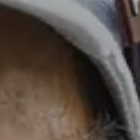
VÄXJÖ
2
•
SEPTEMBER
KALMAR
3
•
SEPTEMBER
ESKILSTUNA
7
•
SEPTEMBER
BLODOMLOPPET
PÅ DISTANS
Lilla
Blodomloppet
Specialomloppet
Blodomloppet
på
distans