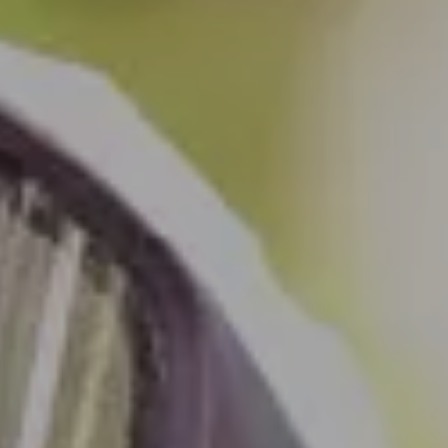
•
MAJ
HUDIKSVALL
26
•
MAJ
UPPSALA
27
•
MAJ
BORLÄNGE
28
•
MAJ
GÖTEBORG
1
•
JUNI
ÖREBRO
2
•
JUNI
STOCKHOLM
3 &
•
4
JUNI