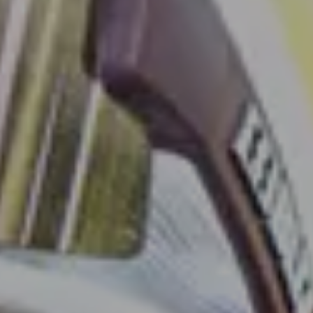
VISBY
16
•
JUNI
JÖNKÖPING
11
•
AUGUSTI
ÖSTERSUND
24
•
AUGUSTI
SUNDSVALL
25
•
AUGUSTI
VÄSTERÅS
26
•
AUGUSTI
KARLSTAD
27
•
AUGUSTI
BORÅS
31
•
AUGUSTI
HALMSTAD
1
•
SEPTEMBER