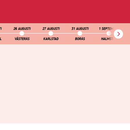
I
26 AUGUSTI
27 AUGUSTI
31 AUGUSTI
1 SEPTEMBER
2
L
VÄSTERÅS
KARLSTAD
BORÅS
HALMSTAD