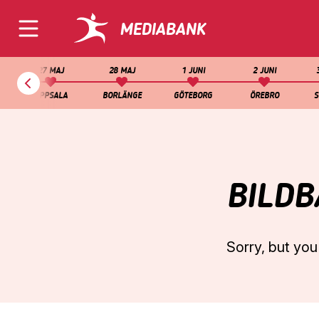
MEDIABANK
Blodomloppet
27 MAJ
28 MAJ
1 JUNI
2 JUNI
UDDEVALLA
11
L
UPPSALA
BORLÄNGE
GÖTEBORG
ÖREBRO
S
•
MAJ
LIDKÖPING
12
•
MAJ
MALMÖ
18
•
MAJ
BILDB
KRISTIANSTAD
19
•
MAJ
Sorry, but you
KARLSKRONA
20
•
MAJ
LINKÖPING
21
•
MAJ