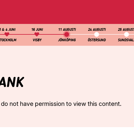
Navigera
Gå
till
direkt
innehåll
till
sök
3 & 4 JUNI
16 JUNI
11 AUGUSTI
24 AUGUSTI
25 AUGUST
TOCKHOLM
VISBY
JÖNKÖPING
ÖSTERSUND
SUNDSVAL
ANK
 do not have permission to view this content.