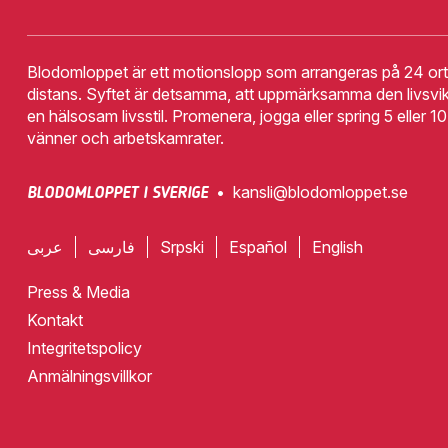
distans
Blodomloppet är ett motionslopp som arrangeras på 24 orte
distans. Syftet är detsamma, att uppmärksamma den livsvik
en hälsosam livsstil. Promenera, jogga eller spring 5 eller 
vänner och arbetskamrater.
•
kansli@blodomloppet.se
BLODOMLOPPET I SVERIGE
عربى
فارسی
Srpski
Español
English
Press & Media
Kontakt
Integritetspolicy
Anmälningsvillkor