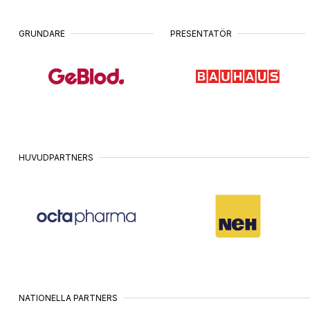
UMEÅ
25
•
MAJ
GRUNDARE
PRESENTATÖR
HUDIKSVALL
26
•
MAJ
UPPSALA
27
•
MAJ
BORLÄNGE
28
•
MAJ
HUVUDPARTNERS
GÖTEBORG
1
•
JUNI
ÖREBRO
2
•
JUNI
STOCKHOLM
3 &
NATIONELLA PARTNERS
•
4