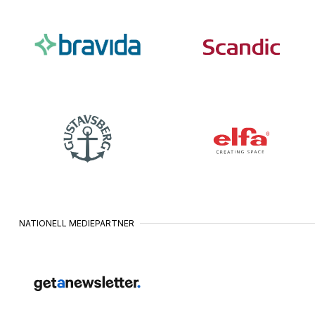
JUNI
VISBY
16
•
JUNI
JÖNKÖPING
11
•
AUGUSTI
ÖSTERSUND
24
•
AUGUSTI
SUNDSVALL
25
•
AUGUSTI
VÄSTERÅS
26
•
AUGUSTI
NATIONELL MEDIEPARTNER
KARLSTAD
27
•
AUGUSTI
BORÅS
31
•
AUGUSTI