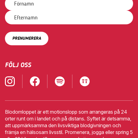
VÄXJÖ
2
•
SEPTEMBER
KALMAR
3
•
SEPTEMBER
ESKILSTUNA
7
•
SEPTEMBER
FÖLJ OSS
BLODOMLOPPET
PÅ DISTANS
Lilla
Blodomloppet
Specialomloppet
Blodomloppet
Blodomloppet är ett motionslopp som arrangeras på 24
på
orter runt om i landet och på distans. Syftet är detsamma,
distans
att uppmärksamma den livsviktiga blodgivningen och
främja en hälsosam livsstil. Promenera, jogga eller spring 5