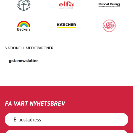
VISBY
16
•
JUNI
JÖNKÖPING
11
•
AUGUSTI
ÖSTERSUND
24
•
AUGUSTI
NATIONELL MEDIEPARTNER
SUNDSVALL
25
•
AUGUSTI
VÄSTERÅS
26
•
AUGUSTI
KARLSTAD
27
•
AUGUSTI
FÅ VÅRT NYHETSBREV
BORÅS
31
•
AUGUSTI
HALMSTAD
1
•
SEPTEMBER