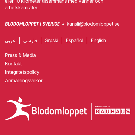
eller 10 kilometer tillsammans med vänner och
arbetskamrater.
•
kansli@blodomloppet.se
BLODOMLOPPET I SVERIGE
عربى
فارسی
Srpski
Español
English
Press & Media
Kontakt
Integritetspolicy
Anmälningsvillkor