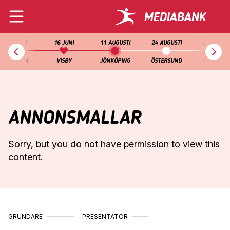
Navigera
Gå
MEDIABANK
till
direkt
MENY
Blodomloppet
innehåll
till
sök
UDDEVALLA
11
3 & 4 JUNI
16 JUNI
11 AUGUSTI
24 AUGUSTI
25 AUGUST
•
MAJ
STOCKHOLM
VISBY
JÖNKÖPING
ÖSTERSUND
SUNDSVAL
LIDKÖPING
12
•
MAJ
MALMÖ
18
ANNONSMALLAR
•
MAJ
KRISTIANSTAD
19
•
MAJ
Sorry, but you do not have permission to view this
content.
KARLSKRONA
20
•
MAJ
LINKÖPING
21
•
MAJ
GRUNDARE
PRESENTATÖR
UMEÅ
25