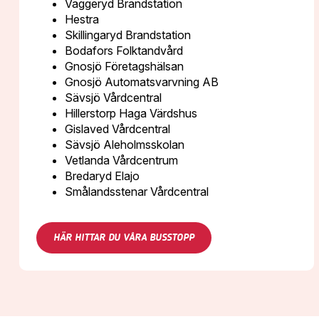
Vaggeryd Brandstation
JUNI
Hestra
Skillingaryd Brandstation
VISBY
16
Bodafors Folktandvård
•
JUNI
Gnosjö Företagshälsan
JÖNKÖPING
11
Gnosjö Automatsvarvning AB
•
AUGUSTI
Sävsjö Vårdcentral
Hillerstorp Haga Värdshus
ÖSTERSUND
24
Gislaved Vårdcentral
•
AUGUSTI
Sävsjö Aleholmsskolan
Vetlanda Vårdcentrum
SUNDSVALL
25
Bredaryd Elajo
•
AUGUSTI
Smålandsstenar Vårdcentral
VÄSTERÅS
26
•
AUGUSTI
HÄR HITTAR DU VÅRA BUSSTOPP
KARLSTAD
27
•
AUGUSTI
BORÅS
31
•
AUGUSTI