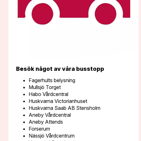
UMEÅ
25
•
MAJ
HUDIKSVALL
26
•
MAJ
UPPSALA
27
•
MAJ
BORLÄNGE
28
•
MAJ
Besök något av våra busstopp
GÖTEBORG
1
Fagerhults belysning
•
JUNI
Mullsjö Torget
Habo Vårdcentral
ÖREBRO
2
Huskvarna Victorianhuset
•
JUNI
Huskvarna Saab AB Stensholm
Aneby Vårdcentral
Aneby Attends
Forserum
STOCKHOLM
3 &
Nässjö Vårdcentrum
•
4