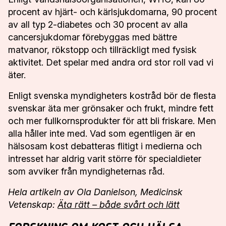
•
MAJ
procent av hjärt- och kärlsjukdomarna, 90 procent
HUDIKSVALL
26
av all typ 2-diabetes och 30 procent av alla
•
MAJ
cancersjukdomar förebyggas med bättre
matvanor, rökstopp och tillräckligt med fysisk
UPPSALA
27
•
MAJ
aktivitet. Det spelar med andra ord stor roll vad vi
äter.
BORLÄNGE
28
•
MAJ
Enligt svenska myndigheters kostråd bör de flesta
svenskar äta mer grönsaker och frukt, mindre fett
GÖTEBORG
1
•
JUNI
och mer fullkornsprodukter för att bli friskare. Men
alla håller inte med. Vad som egentligen är en
ÖREBRO
2
hälsosam kost debatteras flitigt i medierna och
•
JUNI
intresset har aldrig varit större för specialdieter
som avviker från myndigheternas råd.
Hela artikeln av Ola Danielson, Medicinsk
STOCKHOLM
3 &
Vetenskap:
Äta rätt – både svårt och lätt
•
4
JUNI