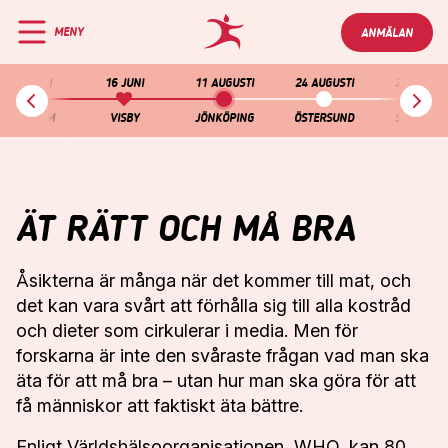
Navigera
Gå
till
direkt
MENY
ANMÄLAN
Blodomloppet
innehåll
till
sök
UDDEVALLA
11
3 & 4 JUNI
16 JUNI
11 AUGUSTI
24 AUGUSTI
25 AUGUST
•
MAJ
STOCKHOLM
VISBY
JÖNKÖPING
ÖSTERSUND
SUNDSVAL
LIDKÖPING
12
•
MAJ
MALMÖ
18
ÄT RÄTT OCH MÅ BRA
•
MAJ
KRISTIANSTAD
19
•
MAJ
Åsikterna är många när det kommer till mat, och
det kan vara svårt att förhålla sig till alla kostråd
KARLSKRONA
20
och dieter som cirkulerar i media. Men för
•
MAJ
forskarna är inte den svåraste frågan vad man ska
LINKÖPING
21
äta för att må bra – utan hur man ska göra för att
•
MAJ
få människor att faktiskt äta bättre.
UMEÅ
25
Enligt Världshälsoorganisationen, WHO, kan 80