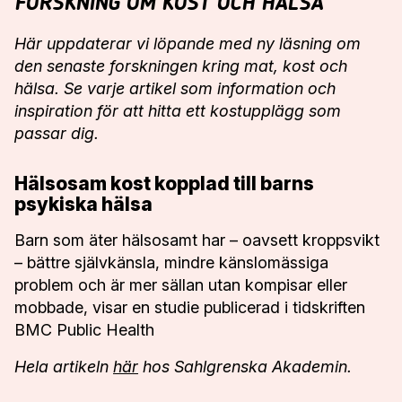
FORSKNING OM KOST OCH HÄLSA
VISBY
16
•
JUNI
Här uppdaterar vi löpande med ny läsning om
den senaste forskningen kring mat, kost och
JÖNKÖPING
11
•
AUGUSTI
hälsa. Se varje artikel som information och
inspiration för att hitta ett kostupplägg som
ÖSTERSUND
24
passar dig.
•
AUGUSTI
SUNDSVALL
25
Hälsosam kost kopplad till barns
•
AUGUSTI
psykiska hälsa
VÄSTERÅS
26
Barn som äter hälsosamt har – oavsett kroppsvikt
•
AUGUSTI
– bättre självkänsla, mindre känslomässiga
KARLSTAD
27
problem och är mer sällan utan kompisar eller
•
AUGUSTI
mobbade, visar en studie publicerad i tidskriften
BORÅS
31
BMC Public Health
•
AUGUSTI
Hela artikeln
här
hos Sahlgrenska Akademin.
HALMSTAD
1
•
SEPTEMBER