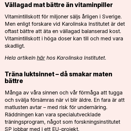
Vällagad mat bättre än vitaminpiller
VÄXJÖ
2
•
SEPTEMBER
Vitamintillskott för miljoner säljs årligen i Sverige.
Men enligt forskare vid Karolinska Institutet är det
KALMAR
3
oftast bättre att äta en vällagad balanserad kost.
•
SEPTEMBER
Vitamintillskott i höga doser kan till och med vara
ESKILSTUNA
7
skadligt.
•
SEPTEMBER
Hela artikeln
här
hos Karolinska Institutet.
BLODOMLOPPET
PÅ DISTANS
Träna luktsinnet – då smakar maten
bättre
Lilla
Blodomloppet
Många av våra sinnen och vår förmåga att tugga
Specialomloppet
och svälja försämras när vi blir äldre. En fara är att
Blodomloppet
matlusten avtar – med risk för undernäring.
på
Räddningen kan vara specialutvecklade
distans
träningsprogram, något som forskningsinstitutet
SP jobbar med i ett EU-projekt.