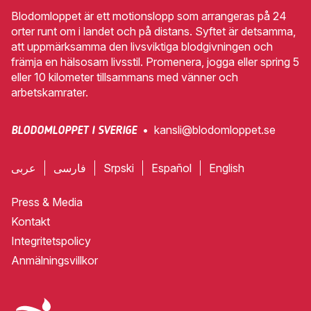
Blodomloppet är ett motionslopp som arrangeras på 24
orter runt om i landet och på distans. Syftet är detsamma,
att uppmärksamma den livsviktiga blodgivningen och
främja en hälsosam livsstil. Promenera, jogga eller spring 5
eller 10 kilometer tillsammans med vänner och
arbetskamrater.
•
kansli@blodomloppet.se
BLODOMLOPPET I SVERIGE
عربى
فارسی
Srpski
Español
English
Press & Media
Kontakt
Integritetspolicy
Anmälningsvillkor