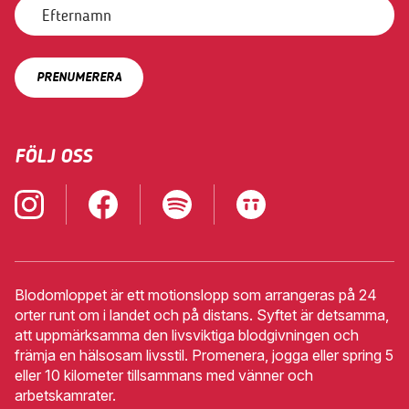
VÄXJÖ
2
•
SEPTEMBER
KALMAR
3
•
SEPTEMBER
ESKILSTUNA
7
FÖLJ OSS
•
SEPTEMBER
BLODOMLOPPET
PÅ DISTANS
Lilla
Blodomloppet
Blodomloppet är ett motionslopp som arrangeras på 24
Specialomloppet
orter runt om i landet och på distans. Syftet är detsamma,
Blodomloppet
att uppmärksamma den livsviktiga blodgivningen och
på
främja en hälsosam livsstil. Promenera, jogga eller spring 5
distans
eller 10 kilometer tillsammans med vänner och
arbetskamrater.