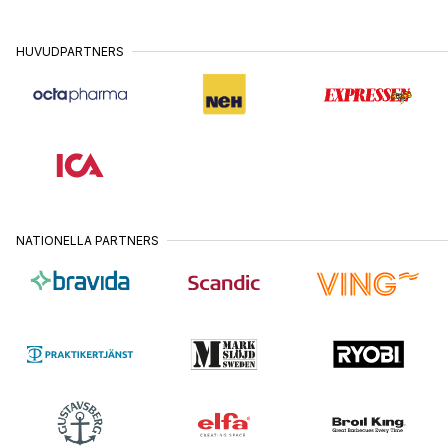
•
MAJ
HUDIKSVALL
26
HUVUDPARTNERS
•
MAJ
UPPSALA
27
•
MAJ
BORLÄNGE
28
•
MAJ
GÖTEBORG
1
•
JUNI
NATIONELLA PARTNERS
ÖREBRO
2
•
JUNI
STOCKHOLM
3 &
•
4
JUNI