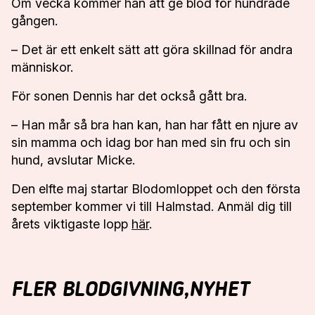
Om vecka kommer han att ge blod för hundrade
gången.
– Det är ett enkelt sätt att göra skillnad för andra
människor.
För sonen Dennis har det också gått bra.
– Han mår så bra han kan, han har fått en njure av
sin mamma och idag bor han med sin fru och sin
hund, avslutar Micke.
Den elfte maj startar Blodomloppet och den första
september kommer vi till Halmstad. Anmäl dig till
årets viktigaste lopp
här
.
Handbollslaget vill få fler att donera blod
”Vill säga tack”
De springer för gemenskap – och
Han kör MC för att rädda liv
FLER BLODGIVNING,NYHET
Patrik springer varje gång det är ett
blodgivningen
Nyhet
Blodomlopp
Nyhet
Göteborgsprofiler engagerar sig i
Louise övervann sin rädsla – idag räddar hon liv