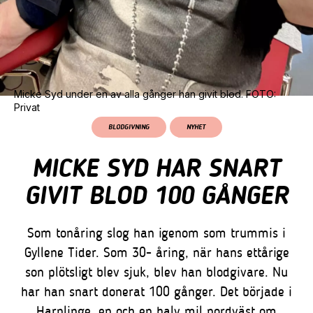
•
MAJ
HUDIKSVALL
26
•
MAJ
UPPSALA
27
•
MAJ
Micke Syd under en av alla gånger han givit blod. FOTO:
Privat
BORLÄNGE
28
•
MAJ
BLODGIVNING
NYHET
GÖTEBORG
1
MICKE SYD HAR SNART
•
JUNI
GIVIT BLOD 100 GÅNGER
ÖREBRO
2
•
JUNI
Som tonåring slog han igenom som trummis i
Gyllene Tider. Som 30- åring, när hans ettårige
son plötsligt blev sjuk, blev han blodgivare. Nu
STOCKHOLM
3 &
•
4
har han snart donerat 100 gånger. Det började i
JUNI
Harplinge, en och en halv mil nordväst om