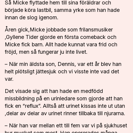
Så Micke flyttade hem till sina föräldrar och
började köra lastbil, samma yrke som han hade
innan de slog igenom.
Åren gick,Micke jobbade som frilansmusiker
,Gyllene Tider gjorde en första comeback och
Micke fick barn. Allt hade kunnat vara frid och
fröjd, men så fungerar ju inte livet.
– När min äldsta son, Dennis, var ett år blev han
helt plötsligt jättesjuk och vi visste inte vad det
var.
Det visade sig att han hade en medfödd
missbildning på en urinledare som gjorde att han
fick en “reflux”. Alltså att urinet kissas inte ut utan
,delar av delar av urinet rinner tillbaka till njurarna.
– När han var mellan ett till fem var vi på sjukhuset
hur mycket som mest. Han opererades många