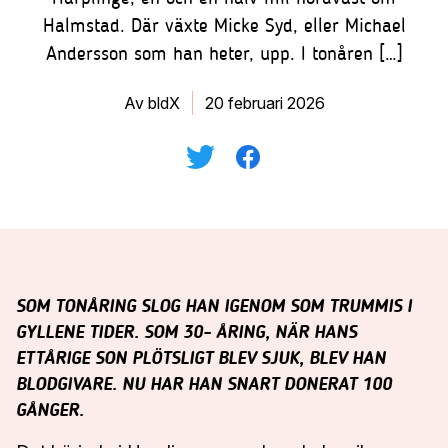
VISBY
16
Halmstad. Där växte Micke Syd, eller Michael
•
JUNI
Andersson som han heter, upp. I tonåren […]
JÖNKÖPING
11
•
AUGUSTI
Av bldX
20 februari 2026
ÖSTERSUND
24
•
AUGUSTI
SUNDSVALL
25
•
AUGUSTI
VÄSTERÅS
26
•
AUGUSTI
SOM TONÅRING SLOG HAN IGENOM SOM TRUMMIS I
KARLSTAD
27
•
AUGUSTI
GYLLENE TIDER. SOM 30- ÅRING, NÄR HANS
ETTÅRIGE SON PLÖTSLIGT BLEV SJUK, BLEV HAN
BORÅS
31
BLODGIVARE. NU HAR HAN SNART DONERAT 100
•
AUGUSTI
GÅNGER.
HALMSTAD
1
•
SEPTEMBER