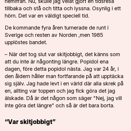
hemifrån. Nu, skulle jag velat gjort en tidsresa
tillbaka och stå och titta och lyssna. Osynlig i ett
hörn. Det var en väldigt speciell tid.
De kommande fyra åren turnerade de runt i
Sverige och resten av Norden ,men 1985
upplöstes bandet.
– När det tog slut var skitjobbigt, det känns som
att du inte är någonting längre. Popidol ena
dagen, före detta popidol nästa. Jag var 24 år, i
den åldern håller man fortfarande på att upptäcka
sig själv. Jag hade levt i en värld där alla skrek på
en, allting var toppen och jag fick göra det jag
älskade. Då är det någon som säger ”Nej, jag vill
inte göra det längre” och så är det bara borta.
“Var skitjobbigt”