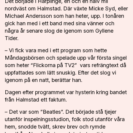
Det började i Harplinge, en och en halv mil
nordväst om Halmstad. Där växte Micke Syd, eller
VÄXJÖ
2
Michael Andersson som han heter, upp. I tonåren
•
SEPTEMBER
gick han med i ett band med sina vänner och
KALMAR
3
några år senare slog de igenom som Gyllene
•
SEPTEMBER
Tider.
ESKILSTUNA
7
– Vi fick vara med i ett program som hette
•
SEPTEMBER
Måndagsbörsen och spelade upp vår första singel
BLODOMLOPPET
som heter “Flickorna på TV2” vars refrängtext då
PÅ DISTANS
uppfattades som lätt snuskig. Efter det slog vi
igenom på en natt, berättar han.
Lilla
Blodomloppet
Dagen efter programmet var hysterin kring bandet
Specialomloppet
från Halmstad ett faktum.
Blodomloppet
– Det var som ”Beatles”. Det började stå tjejer
på
distans
utanför inspelningsstudion, folk stod utanför våra
hem, snodde tvätt, skrev brev och rymde