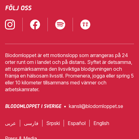
FÖLJ OSS
Blodomloppet är ett motionslopp som arrangeras på 24
orter runt om i landet och på distans. Syftet är detsamma,
att uppmärksamma den livsviktiga blodgivningen och
främja en hälsosam livsstil. Promenera, jogga eller spring 5
eller 10 kilometer tillsammans med vänner och
arbetskamrater.
•
kansli@blodomloppet.se
BLODOMLOPPET I SVERIGE
عربى
فارسی
Srpski
Español
English
Press & Media