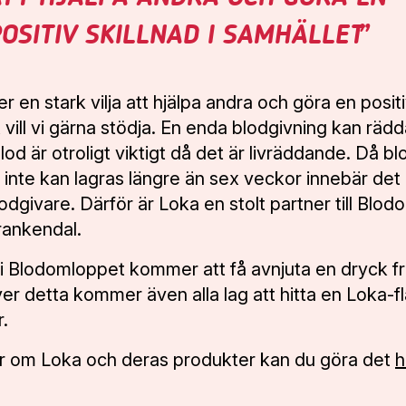
OSITIV SKILLNAD I SAMHÄLLET
 en stark vilja att hjälpa andra och göra en positiv
vill vi gärna stödja. En enda blodgivning kan rädda
blod är otroligt viktigt då det är livräddande. Då bl
inte kan lagras längre än sex veckor innebär det a
dgivare. Därför är Loka en stolt partner till Blod
rankendal.
 i Blodomloppet kommer att få avnjuta en dryck fr
r detta kommer även alla lag att hitta en Loka-fl
.
mer om Loka och deras produkter kan du göra det
h