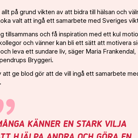
allt på grund vikten av att bidra till hälsan och vä
ka valt att ingå ett samarbete med Sveriges vikt
sig tillsammans och få inspiration med ett kul mot
ollegor och vänner kan bli ett sätt att motivera si
g och leva ett sundare liv, säger Maria Frankendal,
pendrups Bryggeri.
 att ge blod gör att de vill ingå ett samarbete me
.
ÅNGA KÄNNER EN STARK VILJA
TT HJÄLPA ANDRA OCH GÖRA EN