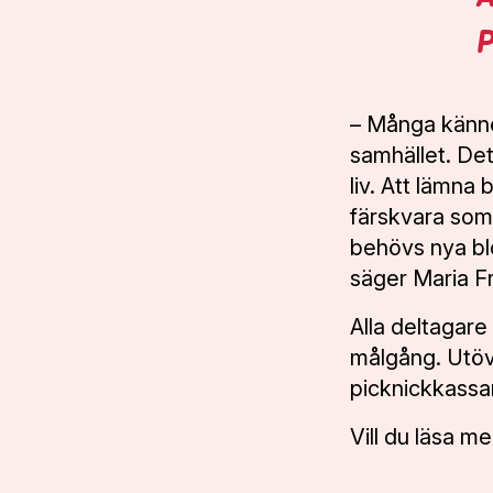
HALMSTAD
1
P
•
SEPTEMBER
VÄXJÖ
2
•
SEPTEMBER
– Många känner
KALMAR
3
samhället. Det 
•
SEPTEMBER
liv. Att lämna 
ESKILSTUNA
7
färskvara som 
•
SEPTEMBER
behövs nya blo
BLODOMLOPPET
säger Maria F
PÅ DISTANS
Alla deltagare
Lilla
målgång. Utöve
Blodomloppet
picknickkassar
Specialomloppet
Vill du läsa 
Blodomloppet
på