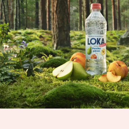
UMEÅ
25
•
MAJ
HUDIKSVALL
26
•
MAJ
UPPSALA
27
•
MAJ
BORLÄNGE
28
•
MAJ
GÖTEBORG
1
•
JUNI
ÖREBRO
2
•
JUNI
STOCKHOLM
3 &
•
4