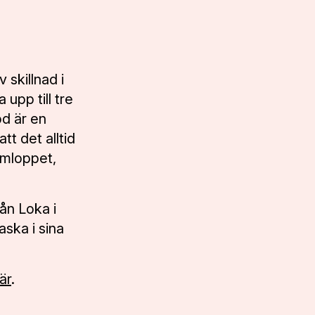
 skillnad i
 upp till tre
od är en
tt det alltid
omloppet,
ån Loka i
aska i sina
är
.