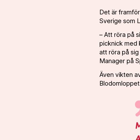
JUNI
Det är framför 
VISBY
16
Sverige som Lo
•
JUNI
– Att röra på 
JÖNKÖPING
11
•
AUGUSTI
picknick med k
att röra på si
ÖSTERSUND
24
Manager på S
•
AUGUSTI
SUNDSVALL
25
Även vikten av
•
AUGUSTI
Blodomloppet
VÄSTERÅS
26
•
AUGUSTI
KARLSTAD
27
•
AUGUSTI
M
BORÅS
31
•
AUGUSTI
A