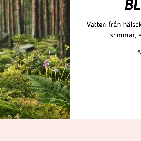
B
Vatten från hälso
i sommar, a
A