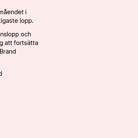
lmåendet i
igaste lopp.
ionslopp och
g att fortsätta
 Brand
d