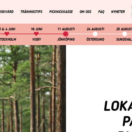
Navigera
Gå
till
direkt
RISKVÅRD
TRÄNINGSTIPS
PICKNICKKASSE
OM OSS
FAQ
NYHETER
innehåll
till
sök
3 & 4 JUNI
16 JUNI
11 AUGUSTI
24 AUGUSTI
25 AUGUST
TOCKHOLM
VISBY
JÖNKÖPING
ÖSTERSUND
SUNDSVAL
LOK
P