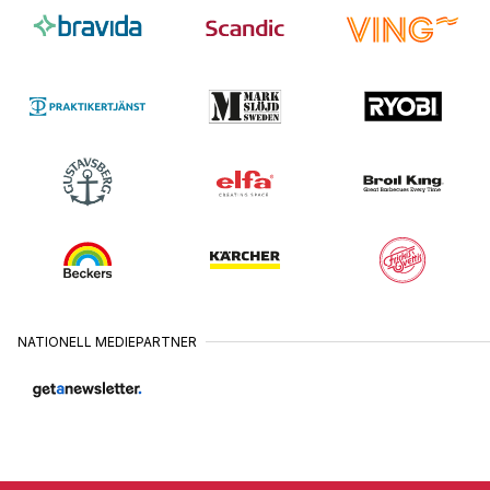
VISBY
16
•
JUNI
JÖNKÖPING
11
•
AUGUSTI
ÖSTERSUND
24
•
AUGUSTI
SUNDSVALL
25
•
AUGUSTI
VÄSTERÅS
26
•
AUGUSTI
KARLSTAD
27
NATIONELL MEDIEPARTNER
•
AUGUSTI
BORÅS
31
•
AUGUSTI
HALMSTAD
1
•
SEPTEMBER