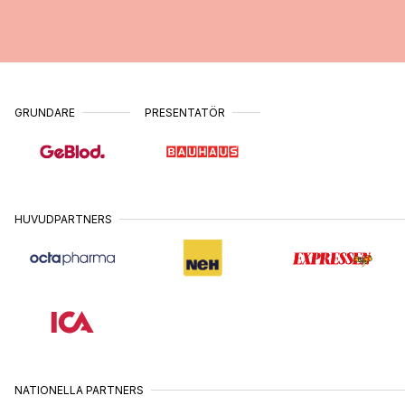
•
MAJ
HUDIKSVALL
26
•
MAJ
UPPSALA
27
•
MAJ
GRUNDARE
PRESENTATÖR
BORLÄNGE
28
•
MAJ
GÖTEBORG
1
•
JUNI
HUVUDPARTNERS
ÖREBRO
2
•
JUNI
STOCKHOLM
3 &
•
4
JUNI
NATIONELLA PARTNERS