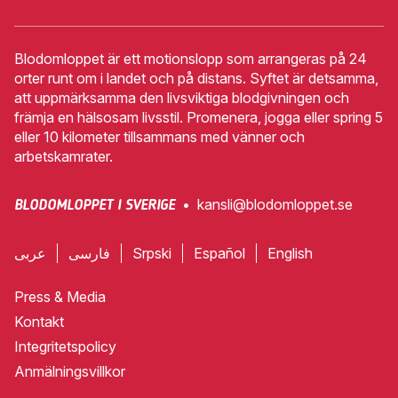
Blodomloppet är ett motionslopp som arrangeras på 24
orter runt om i landet och på distans. Syftet är detsamma,
att uppmärksamma den livsviktiga blodgivningen och
främja en hälsosam livsstil. Promenera, jogga eller spring 5
eller 10 kilometer tillsammans med vänner och
arbetskamrater.
•
kansli@blodomloppet.se
BLODOMLOPPET I SVERIGE
عربى
فارسی
Srpski
Español
English
Press & Media
Kontakt
Integritetspolicy
Anmälningsvillkor